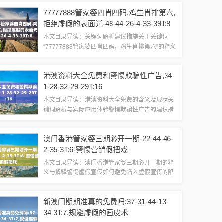
例）澳门管家婆解释及警惕虚假宣传的重要性澳门
77777888管家婆四肖四码,鸡生肖排第六,
管家婆解释澳门管家婆是一个特定环境下的术...
拒绝虚假的表面光-48-44-26-4-33-39T:8
本文目录导读：关键词解析建议措施关于关键词
“77777888管家婆四肖四码，鸡生肖排第六”的释义
与警惕虚假宣传提醒关键词解析1、77777888：这
组数字可能是一组随机数字，没有特定的含义。
港澳资料大全免费和警惕欺骗性广告,34-
2、管家婆四肖四码：此表述...
1-28-32-29-29T:16
本文目录导读：港澳资料大全免费的含义及现状关
键词解析与实际应用体验警惕欺骗性广告的建议措
施公众应如何正确对待港澳资料获取与应用的风险
提示与解析港澳资料大全免费的含义及现状随着互
澳门香港管家婆三期必开一期-22-44-46-
联网的普及，越来越多的人开始关注港澳地区...
2-35-3T:6-警惕营销假把戏
本文目录导读：澳门香港管家婆三期必开一期的释
义与解释警惕虚假宣传如何避免陷入虚假宣传的陷
阱关于澳门香港管家婆三期必开一期及相关话题的
解析与警惕虚假宣传网络上出现了关于澳门香港管
新澳门期期准真的免费吗:37-31-44-13-
家婆三期必开一期的说法，伴随各种诱人的宣...
34-3T:7,规避虚假的画皮术