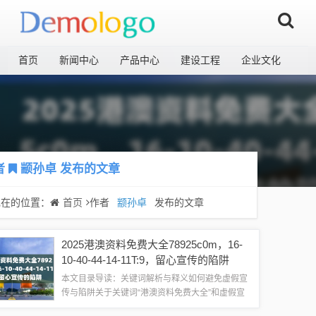
首页
新闻中心
产品中心
建设工程
企业文化
者
颛孙卓
发布的文章
现在的位置：
首页
作者
颛孙卓
发布的文章
2025港澳资料免费大全78925c0m，16-
10-40-44-14-11T:9，留心宣传的陷阱
本文目录导读：关键词解析与释义如何避免虚假宣
传与陷阱关于关键词“港澳资料免费大全”和虚假宣
传的警惕性提醒关键词解析与释义关键词：“港澳资