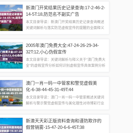
特的地理位置和文化背景的地区，一直以来都吸引
新澳门开奖结果历史记录查询:17-2-46-2-
着人们的关注，近年来，随着科技的...
14-5T:18,防范名不副实广告
本文目录导读：新澳门开奖结果历史记录查询概述
关键词解析与落实防范虚假宣传的提醒的全面释义
与解释，以及防范虚假宣传的提醒新澳门开奖结果
历史记录查询概述新澳门开奖结果历史记录查询，
2005年澳门免费大全:47-24-26-29-34-
通常指的是查询新澳门地区的彩票开奖结果的...
32T:12,小心伪假宣传
本文目录导读：关键词解析与释义关于“澳门免费大
全”的虚假宣传分析如何识别虚假宣传具体案例分析
应对措施与建议随着互联网的普及，虚假宣传现象
愈发严重，给公众带来诸多困扰，我们发现网络上
澳门一肖一码一中管家和警觉虚假美
出现了关于“澳门免费大全”的虚假宣传...
化-6-38-44-45-31-49T:44
本文目录导读：澳门一肖一码一中管家概述关键词
解析与警示警觉虚假宣传与美化理性对待博彩行业
关于澳门一肖一码一中管家及其相关话题的解析与
公众警示澳门一肖一码一中管家概述澳门一肖一码
新澳天天彩正版资料查询和谨防欺诈的
一中管家是一个涉及博彩、预测等关键词的词...
假营销雾-15-47-20-6-6-45T:38