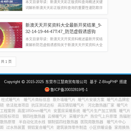
本文目录导读：新澳天天彩正版资料查询概述关键
词解析新澳天天彩正版资料查询的重要性谨防欺诈
的假营销雾如何防范假营销雾相关建议追加词——
谨防欺诈的假营销雾新澳天天彩正版资料查询概述
新澳天天开奖资料大全最新开奖结果_9-
新澳天天彩是一个广为人知的彩票游戏，随着...
32-14-19-44-47T:47_防范虚假诱惑钩
本文目录导读：新澳天天开奖资料概述最新开奖结
果解析防范虚假诱惑钩关于新澳天天开奖资料大全
最新开奖结果的相关解析与公众防范虚假宣传的警
示新澳天天开奖资料概述新澳天天开奖是近期备受
共 1 页
关注的一种彩票开奖形式，它涉及多种彩票游...
Copyright
2015-2025
东营市江慧商贸有限公司
基于
Z-BlogPHP
搭建
鲁ICP备20032819号-1
柱式暖气片
暖气片商标信息
靠外墙暖气片
暖气片安装方案
暖气片品牌宏
硕
依法批准项目
抗压测试达标
高压铸铝暖气片
河北散热器厂家
暖气片
工程案例
高度1850mm暖气片
安置房采暖系统
暖气片生产加工销售
暖气片
招投标项目
钢四柱散热器
云梯暖气片
采暖炉生产
热空气上升原理
热辐射
散热原理
半自动化流水线
钢制弧四柱散热器
医院用散热器
暖气片中心
距
过水热装置
铜铝复合暖气片
建筑装饰零件制造
小区供暖设备
家用换热