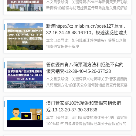
险
本文目录导读：关键词解析2025年新奥天天开彩最
新资料”的解读与防范虚假宣传风险提醒关键词解析
1、2025年新奥天天开彩最新资料：这一关键词似
乎与某种彩票或赌博游戏有关，涉及到的是未来的
新澳https://xz.miabim.cn/post/127.html，
数据或者资料，值得注意的是，“...
32-16-34-46-48-16T:10，规避迷惑性噱头
本文目录导读：如何规避迷惑性噱头？提醒公众警
惕虚假宣传关于新澳
https://xz.miabim.cn/post/127.html等相关内容的全
面释义、解释与落实，以及警惕虚假宣传的提醒
管家婆四肖八码预测方法和拒绝不实的
一、新澳https://xz....
假营销套-12-38-40-45-26-37T:23
本文目录导读：关键词释义与解释关于“管家婆四肖
八码预测方法”的落实公众如何警惕虚假宣传管家婆
四肖八码预测方法”等相关关键词的全面释义、解释
与落实，以及公众对虚假宣传的警惕我们注意到一
澳门管家婆100%精准和警惕营销假把
些以“管家婆四肖八码预测方法”为主...
戏-13-13-20-37-30-38T:36
本文目录导读：澳门管家婆的概述关于“澳门管家婆
100%精准”的说法警惕营销假把戏关于虚假宣传的
影响与应对附加提醒关于澳门管家婆的精准预测及